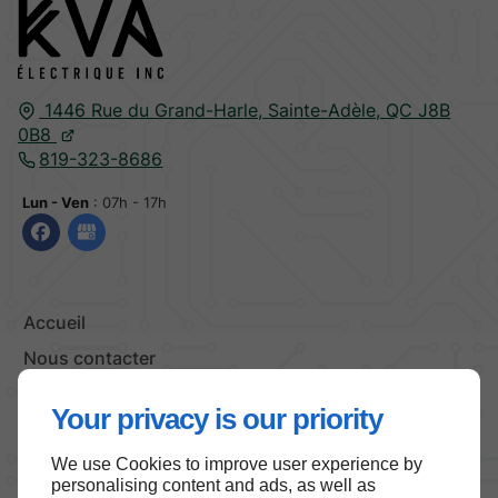
1446 Rue du Grand-Harle,
Sainte-Adèle,
QC J8B
0B8
819-323-8686
Lun - Ven
: 07h - 17h
Accueil
Nous contacter
Politique de confidentialité
Your privacy is our priority
Plan du site
We use Cookies to improve user experience by
personalising content and ads, as well as